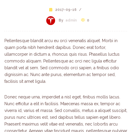
2017-09-16
/
By
admin
0
Pellentesque blandit arcu eu orci venenatis aliquet. Morbi in
quam porta nibh hendrerit dapibus. Donec erat tortor,
ullamcorper in dictum a, rhoncus quis risus. Phasellus luctus
commodo aliquam. Pellentesque ac orci nec ligula efficitur
blandit vel at sem. Sed commodo orci sapien, a finibus odio
dignissim ac. Nunc ante purus, elementum ac tempor sed,
facilisis sit amet ligula.
Donec neque urna, imperdiet a nisl eget, finibus mollis lacus.
Nunc efficitur a elit in facilisis. Maecenas massa ex, tempor ac
viverra id, varius et massa. Sed convallis, metus a aliquet suscipit,
purus nunc ultrices est, sed dapibus tellus sapien eget libero.
Praesent maximus velit vitae est venenatis, nec lobortis arcu
consectetur. Aenean vitae tincidunt mauris, pellentesque pulvinar