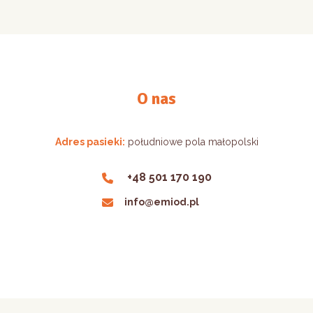
O nas
Adres pasieki:
południowe pola małopolski
+48 501 170 190
info@emiod.pl