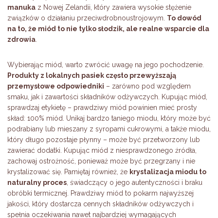
manuka
z Nowej Zelandii, który zawiera wysokie stężenie
związków o działaniu przeciwdrobnoustrojowym.
To dowód
na to, że miód to nie tylko słodzik, ale realne wsparcie dla
zdrowia
.
Wybierając miód, warto zwrócić uwagę na jego pochodzenie.
Produkty z lokalnych pasiek często przewyższają
przemysłowe odpowiedniki
– zarówno pod względem
smaku, jak i zawartości składników odżywczych. Kupując miód,
sprawdzaj etykietę – prawdziwy miód powinien mieć prosty
skład: 100% miód. Unikaj bardzo taniego miodu, który może być
podrabiany lub mieszany z syropami cukrowymi, a także miodu,
który długo pozostaje płynny – może być przetworzony lub
zawierać dodatki. Kupując miód z niesprawdzonego źródła,
zachowaj ostrożność, ponieważ może być przegrzany i nie
krystalizować się. Pamiętaj również, że
krystalizacja miodu to
naturalny proces
, świadczący o jego autentyczności i braku
obróbki termicznej. Prawdziwy miód to pokarm najwyższej
jakości, który dostarcza cennych składników odżywczych i
spełnia oczekiwania nawet najbardziej wymagających