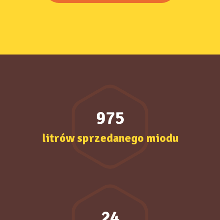
975
litrów sprzedanego miodu
24