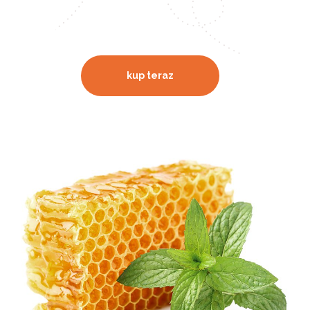
czystą naturę prosto z polskich łąk i lasów.
kup teraz
Zobacz nasze miody