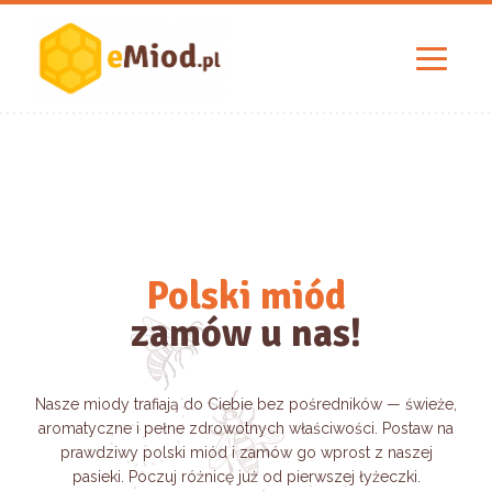
Naturalny miód
Polski miód
z polskich pasiek!
zamów u nas!
Nasze miody trafiają do Ciebie bez pośredników — świeże,
Nasze miody powstają w małych, rodzinnych pasiekach,
aromatyczne i pełne zdrowotnych właściwości. Postaw na
gdzie każda pszczoła ma znaczenie. Dbamy o tradycyjne
metody, dzięki którym każdy słoik zachowuje pełnię smaku
prawdziwy polski miód i zamów go wprost z naszej
i wartości odżywczych. Sięgając po nasz miód, wybierasz
pasieki. Poczuj różnicę już od pierwszej łyżeczki.