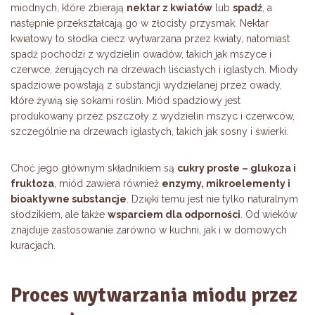
miodnych, które zbierają
nektar z kwiatów
lub
spadź
, a
następnie przekształcają go w złocisty przysmak. Nektar
kwiatowy to słodka ciecz wytwarzana przez kwiaty, natomiast
spadź pochodzi z wydzielin owadów, takich jak mszyce i
czerwce, żerujących na drzewach liściastych i iglastych. Miody
spadziowe powstają z substancji wydzielanej przez owady,
które żywią się sokami roślin. Miód spadziowy jest
produkowany przez pszczoły z wydzielin mszyc i czerwców,
szczególnie na drzewach iglastych, takich jak sosny i świerki.
Choć jego głównym składnikiem są
cukry proste – glukoza i
fruktoza
, miód zawiera również
enzymy, mikroelementy i
bioaktywne substancje
. Dzięki temu jest nie tylko naturalnym
słodzikiem, ale także
wsparciem dla odporności
. Od wieków
znajduje zastosowanie zarówno w kuchni, jak i w domowych
kuracjach.
Proces wytwarzania miodu przez