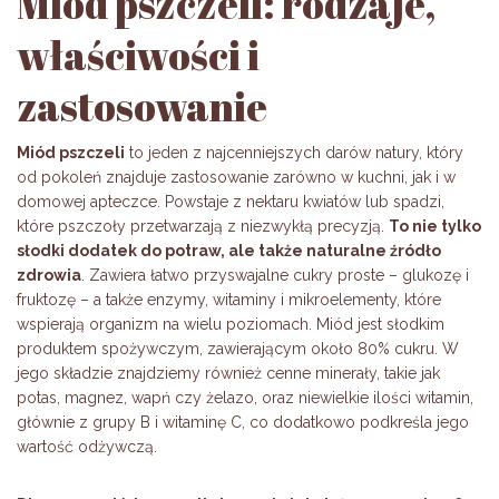
Miód pszczeli: rodzaje,
właściwości i
zastosowanie
Miód pszczeli
to jeden z najcenniejszych darów natury, który
od pokoleń znajduje zastosowanie zarówno w kuchni, jak i w
domowej apteczce. Powstaje z nektaru kwiatów lub spadzi,
które pszczoły przetwarzają z niezwykłą precyzją.
To nie tylko
słodki dodatek do potraw, ale także naturalne źródło
zdrowia
. Zawiera łatwo przyswajalne cukry proste – glukozę i
fruktozę – a także enzymy, witaminy i mikroelementy, które
wspierają organizm na wielu poziomach. Miód jest słodkim
produktem spożywczym, zawierającym około 80% cukru. W
jego składzie znajdziemy również cenne minerały, takie jak
potas, magnez, wapń czy żelazo, oraz niewielkie ilości witamin,
głównie z grupy B i witaminę C, co dodatkowo podkreśla jego
wartość odżywczą.