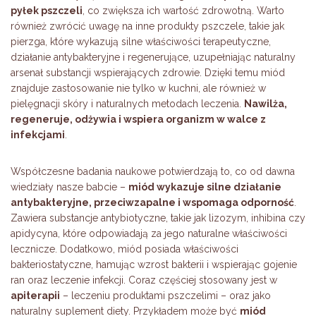
pyłek pszczeli
, co zwiększa ich wartość zdrowotną. Warto
również zwrócić uwagę na inne produkty pszczele, takie jak
pierzga, które wykazują silne właściwości terapeutyczne,
działanie antybakteryjne i regenerujące, uzupełniając naturalny
arsenał substancji wspierających zdrowie. Dzięki temu miód
znajduje zastosowanie nie tylko w kuchni, ale również w
pielęgnacji skóry i naturalnych metodach leczenia.
Nawilża,
regeneruje, odżywia i wspiera organizm w walce z
infekcjami
.
Współczesne badania naukowe potwierdzają to, co od dawna
wiedziały nasze babcie –
miód wykazuje silne działanie
antybakteryjne, przeciwzapalne i wspomaga odporność
.
Zawiera substancje antybiotyczne, takie jak lizozym, inhibina czy
apidycyna, które odpowiadają za jego naturalne właściwości
lecznicze. Dodatkowo, miód posiada właściwości
bakteriostatyczne, hamując wzrost bakterii i wspierając gojenie
ran oraz leczenie infekcji. Coraz częściej stosowany jest w
apiterapii
– leczeniu produktami pszczelimi – oraz jako
naturalny suplement diety. Przykładem może być
miód