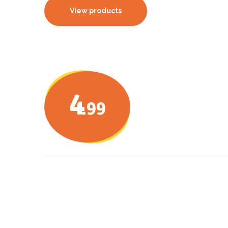
View products
4
.99