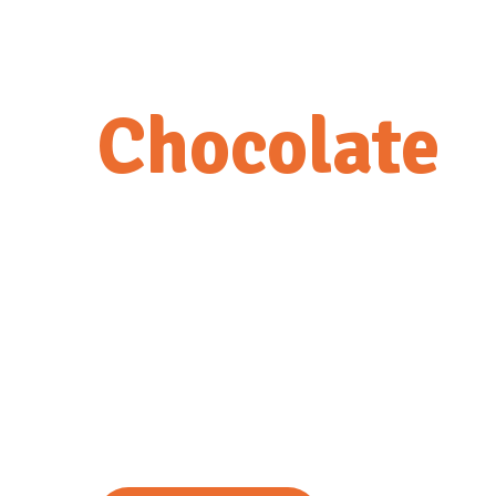
Chocolate
Sweet donu
Praesent id odio quis massa aliquet dictum ut eget erat.
Pellentesque sit amet congue tellus. Aenean varius la
Sed aliquam libero sit amet porttitor euismod.