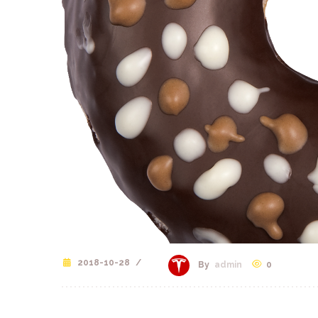
2018-10-28
/
0
By
admin