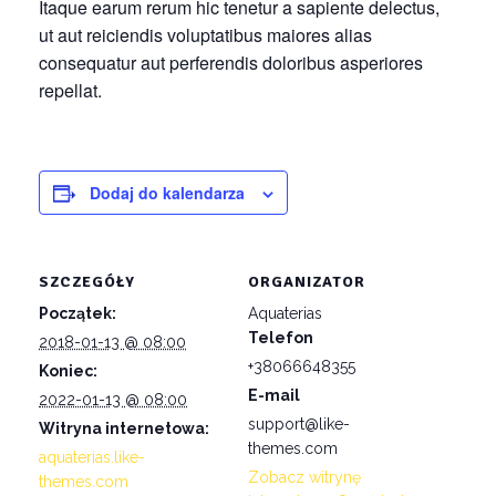
Itaque earum rerum hic tenetur a sapiente delectus,
ut aut reiciendis voluptatibus maiores alias
consequatur aut perferendis doloribus asperiores
repellat.
Dodaj do kalendarza
SZCZEGÓŁY
ORGANIZATOR
Początek:
Aquaterias
Telefon
2018-01-13 @ 08:00
+38066648355
Koniec:
E-mail
2022-01-13 @ 08:00
support@like-
Witryna internetowa:
themes.com
aquaterias.like-
Zobacz witrynę
themes.com