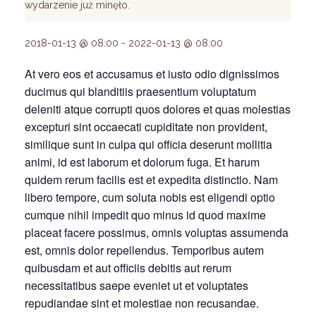
wydarzenie już minęło.
2018-01-13 @ 08:00
-
2022-01-13 @ 08:00
At vero eos et accusamus et iusto odio dignissimos
ducimus qui blanditiis praesentium voluptatum
deleniti atque corrupti quos dolores et quas molestias
excepturi sint occaecati cupiditate non provident,
similique sunt in culpa qui officia deserunt mollitia
animi, id est laborum et dolorum fuga. Et harum
quidem rerum facilis est et expedita distinctio. Nam
libero tempore, cum soluta nobis est eligendi optio
cumque nihil impedit quo minus id quod maxime
placeat facere possimus, omnis voluptas assumenda
est, omnis dolor repellendus. Temporibus autem
quibusdam et aut officiis debitis aut rerum
necessitatibus saepe eveniet ut et voluptates
repudiandae sint et molestiae non recusandae.