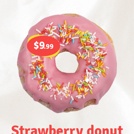
$9
.99
Strawberry donut