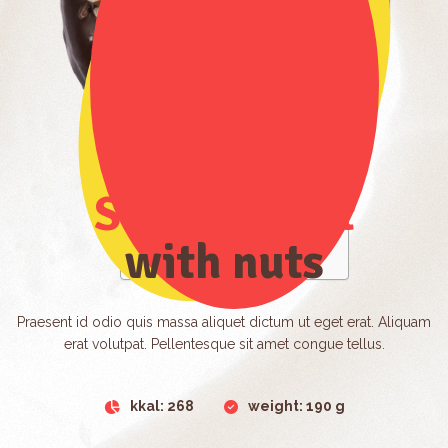
$9 .99
Sweet donut with nuts
$9 .99
$3 .45
Caramel donut with sugar glaze
$9 .99
Strawberry donut with glaze
$9 .99
$4 .49
Sweet donut
Cocoa donut with caramel
$10 .99
Sweet donut with glaze
with nuts
$10 .99
Praesent id odio quis massa aliquet dictum ut eget erat. Aliquam
erat volutpat. Pellentesque sit amet congue tellus.
kkal: 268
weight: 190 g