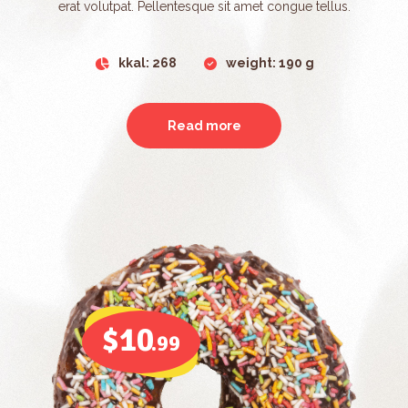
erat volutpat. Pellentesque sit amet congue tellus.
kkal: 268
weight: 190 g
Read more
$10
.99